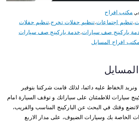
مكتب افراح
في
ت
تنظيم اجتماعات
تنظيم حفلات تخرج
تنظيم حفلات
،
،
،
مة باركينج صف سيارات
خدمة باركينج صف سيارات
،
كتب افراح المسايل
المسايل
نريد الخفاظ عليه دائما، لذلك قامت شركتنا بتوفير
نج سيارات للاطمئنان على سياراتك و توقف السيارة امام
اتضع وقتك في البحث عن الباركينج المناسب والقريب،
ات الخاصة بك وسيارات الضيوف، على مدار الاربع