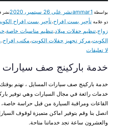
ammar1
نشر على
26 سبتمبر، 2020
بواسطة
نشر 
تأجير بست افراح
تأجير بست افراح الكوي
ذو علامة
،
زواج
تنظيم حفلات ميلاد
تنظيم مناسبات خاصة
خد
،
،
،
الكويت
مركز تجهيز حفلات الكويت
مكتب افراح
م
،
،
،
لا تعليقات
خدمة باركينج صف سيارات 
خدمة باركينج صف سيارات المسايل ، نهتم بوقتك و
خدمات رائعة في مجال السيارات وهي توفير باركي
القاعات ومراقبة السيارة من قبل حراسة خاصة، ل
اتصل بنا وقم بتوفير اماكن متميزة لوقوف السيار
والعشرون ساعة تجد خدماتنا متاحة.