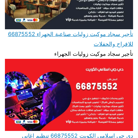
تأجير سجاد موكيت زوليات صناعية الجهراء 66875552
للافراح والحفلات
تأجير سجاد موكيت زوليات الجهراء
دي جي اسلامي الكويت 66875552 تنظيم اغاني