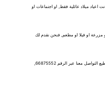
لة عن المناسبة, سواء كانت اعياد ميلاد عائلية فقط, او اجتماعات او
و مزرعة او فيلا او مطعم, فنحن نقدم لك
قدم خدماتنا في جميع محافظات الكويت ونصل لأي مكان وأي منطقة, ونعمل على خدمتكم 24 ساعة , وتستطيع التواصل معنا عبر الرقم 66875552,