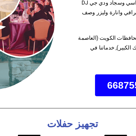
حيث نقوم بتأمين كل المستلزمات للحفل من كراسي وسجاد ودي جي DJ
افي وانارة وليزر وصف
حافظات الكويت (العاصمة
الكبير), خدماتنا في
تجهيز حفلات