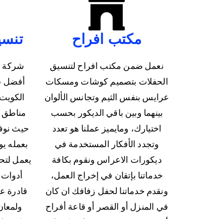
مكتب افراح
تنسي
نعمل ضمن مكتب افراح لتنسيق
شركة ت
الحفلات بتصميم كوشات ومسكات
أفضل ش
عرايس بنفس الثيم وتجانس الألوان
الكويت 
بينهما وبين باقي الديكور بحسب
مناطق د
اختيارك، ومايميز عملنا هو تعدد
حيث نوف
وتجدد الأفكار المستخدمة في
بعمله يو
ديكورات الاعراس ونقوم بكافة
يعمل لتح
خدماتنا بإتقان في إخراج العمل،
أدوات 
ونقدم خدماتنا لحفل زفافك ان كان
قادرة ع
في المنزل أو القصر أو قاعة أفراح
ولمعان