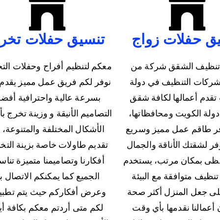
ق حفلات زواج
تنسيق حفلات تخر
نظيف الشقق شركة من
معكم لتنظيم أفراح وحفلات الت
ركات التنظيف في دولة
نوفر لكم فريق عمل مميز يقدم 
تقدم أعمالها لكافة شقق
بسرعة عالية واحترافية أفض
ولة الكويت ومحافظاتها،
التصاميم الأنيقة و وزينة تخرج ب
ر طاقم عمل مميز وسريع
الأشكال المختلفة والمتنوعة، 
فر لشقتك الأناقة والجمال
تقديم طاولات خاصة بزينة التخ
ظى بمكان مرتب، يستخدم
أفكارنا وتصاميمنا متميزة تنا
تنظيف متوافقة مع البيئة
الجميع كما يمكنكم الاتصال بن
لى جعل المنزل أكثر صحة
وعرض أفكاركم حيث يتم تطبيق
 أعمالنا نقدمها بأي وقت
لكم متى أردتم معكم بكافة أي