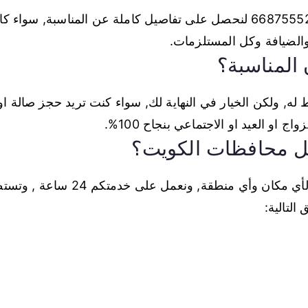
بكل تأكيد عملينا العزيز, تواصل معنا عبر الرقم 66875552 لنحصل على تفاصيل كام
والضيافة وكل المستلزمات.
المناسبة؟
 له, ولكن الخيار في النهاية لك, سواء كنت تريد حجز صالة ا
 او العيد او الاجتماعي بنجاح 100%.
ل محافظات الكويت؟
لتالية: