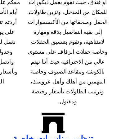
أو فندق، حيث نقوم بعمل ديكورات
للمكان من المدخل، وتزين طاولات
أيام الأ
الحفل وملحقاتها من الأكسسوارات
أردتم ت
إلى بقية التفاصيل بدقة ومهارة
على يو
لامتناهية، ونقوم بتنسيق الحفلات
نعمل لر
وخاصة حفلات الزفاف على مستوى
وجدوله
عالي من الاحترافية حيث أننا نهتم
واتصل 
بالكوشة ومقاعد الضيوف وخاصة
وبأسعار
المهمين من أهلك وأهل عروسك،
ال
وترتيب الطاولات بأسعار رخيصة
ومقبول.
تنظيم مناسبات خاصة