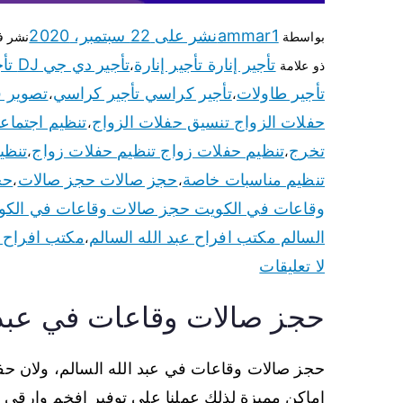
ammar1
نشر على
22 سبتمبر، 2020
بواسطة
نشر 
تأجير إنارة تأجير إنارة
تأجير دي جي DJ تأجير دي جي DJ
ذو علامة
،
تأجير طاولات
تأجير كراسي تأجير كراسي
تصوير ف
،
،
حفلات الزواج تنسيق حفلات الزواج
تنظيم اجتماع
،
تخرج
تنظيم حفلات زواج تنظيم حفلات زواج
تنظي
،
،
تنظيم مناسبات خاصة
حجز صالات حجز صالات
حج
،
،
وقاعات في الكويت حجز صالات وقاعات في الكو
السالم مكتب افراح عبد الله السالم
مكتب افراح 
،
لا تعليقات
حجز صالات وقاعات في عبد 
حجز صالات وقاعات في عبد الله السالم، ولان حف
اماكن مميزة لذلك عملنا على توفير افخم وارقى ا