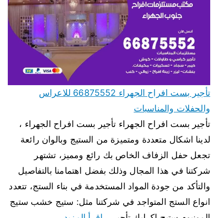
تأجير بست افراح الجهراء 66875552 للاعراس
والحفلات والمناسبات
تأجير بست افراح الجهراء تأجير بست افراح الجهراء ،
لدينا اشكال متعددة ومتميزة من الستيج وبالوان رائعة
تجعل حفل الزفاف الخاص بك رائع ومميز، تشتهر
شركتنا في هذا المجال وذلك بفضل اهتمامنا بالتفاصيل
والتأكد من جودة المواد المستخدمة في بناء الستج، تتعدد
انواع الستج المتواجد في شركتنا مثل: ستيج خشب ستيج
المونيوم ستيج اكرليك تأجير…
اقرأ المزيد