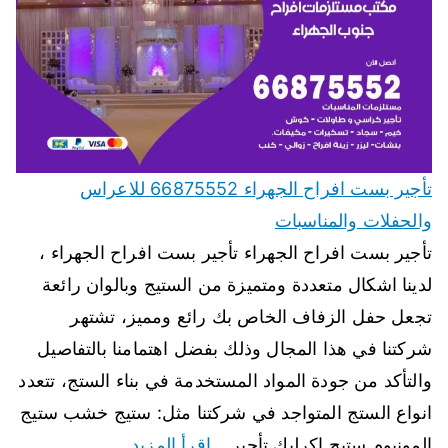
تأجير بست افراح الجهراء 66875552 للاعراس
والحفلات والمناسبات
تأجير بست افراح الجهراء تأجير بست افراح الجهراء ،
لدينا اشكال متعددة ومتميزة من الستيج وبالوان رائعة
تجعل حفل الزفاف الخاص بك رائع ومميز، تشتهر
شركتنا في هذا المجال وذلك بفضل اهتمامنا بالتفاصيل
والتأكد من جودة المواد المستخدمة في بناء الستج، تتعدد
انواع الستج المتواجد في شركتنا مثل: ستيج خشب ستيج
المونيوم ستيج اكرليك تأجير…
اقرأ المزيد