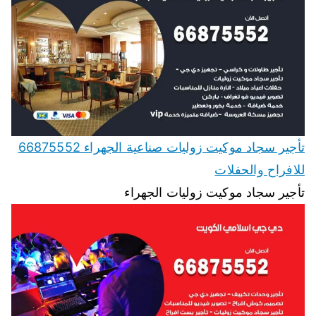
تأجير سجاد موكيت زوليات صناعية الجهراء 66875552
للافراح والحفلات
تأجير سجاد موكيت زوليات الجهراء