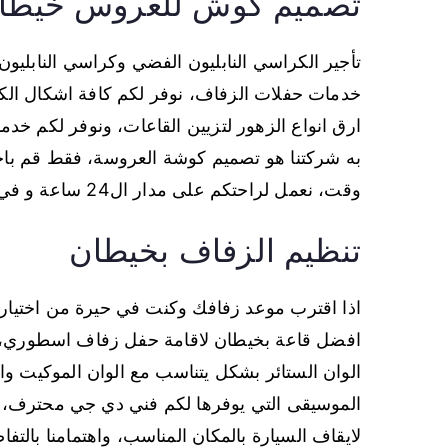
تصميم كوش للعروس خيطا
تأجير الكراسي النابليون الفضي وكراسي النابليون
خدمات حفلات الزفاف، نوفر لكم كافة اشكال الكرا
ارق انواع الزهور لتزيين القاعات، ونوفر لكم خدما
به شركتنا هو تصميم كوشة العروسة، فقط قم باخ
وقت، نعمل لراحتكم على مدار ال24 ساعة و في كل الاماكن بخيطان.
تنظيم الزفاف بخيطان
اذا اقترب موعد زفافك وكنت في حيرة من اختيار 
افضل قاعة بخيطان لاقامة حفل زفاف اسطوري، نهتم
الوان الستائر بشكل يتناسب مع الوان الموكيت وا
الموسيقى التي يوفرها لكم فني دي جي محترف، ن
لايقاف السيارة بالمكان المناسب، واهتمامنا بال