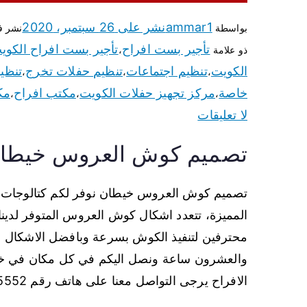
ammar1
نشر على
26 سبتمبر، 2020
بواسطة
نشر 
تأجير بست افراح
تأجير بست افراح الكوي
ذو علامة
،
الكويت
تنظيم اجتماعات
تنظيم حفلات تخرج
تنظي
،
،
،
خاصة
مركز تجهيز حفلات الكويت
مكتب افراح
مك
،
،
،
لا تعليقات
تصميم كوش العروس خيطا
تصميم كوش العروس خيطان نوفر لكم كتالوجات مت
المميزة، تتعدد اشكال كوش العروس المتوفر لدينا
محترفين لتنفيذ الكوش بسرعة وبافضل الاشكال وب
والعشرون ساعة ونصل اليكم في كل مكان في خيط
الافراح يرجى التواصل معنا على هاتف رقم 66875552.