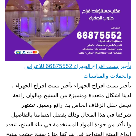
تأجير بست افراح الجهراء 66875552 للاعراس
والحفلات والمناسبات
تأجير بست افراح الجهراء تأجير بست افراح الجهراء ،
لدينا اشكال متعددة ومتميزة من الستيج وبالوان رائعة
تجعل حفل الزفاف الخاص بك رائع ومميز، تشتهر
شركتنا في هذا المجال وذلك بفضل اهتمامنا بالتفاصيل
والتأكد من جودة المواد المستخدمة في بناء الستج، تتعدد
انواع الستج المتواجد في شركتنا مثل: ستيج خشب ستيج