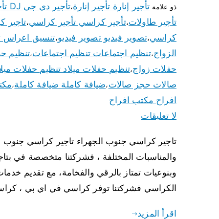
تأجير إنارة تأجير إنارة
تأجير دي جي DJ تأجير دي جي DJ
ذو علامة
،
تأجير طاولات
تأجير كراسي تأجير كراسي
تاجير ك
،
،
كراسي
تصوير فيديو تصوير فيديو
تنسيق اعراس 
،
،
الزواج
تنظيم اجتماعات تنظيم اجتماعات
تنظيم حف
،
،
حفلات زواج
تنظيم حفلات ميلاد تنظيم حفلات ميلا
،
صالات حجز صالات
ضيافة كاملة ضيافة كاملة
مكت
،
،
افراح مكتب افراح
لا تعليقات
تاجير كراسي جنوب الجهراء تاجير كراسي جنوب الج
والمناسبات المختلفة ، فشركتنا متخصصة في بتاجي
وبنوعيات تمتاز بالرقي والفخامة، مع تقديم خدمات
الكراسي فشركتنا توفر كراسي في اي بي ، كراسي
اقرأ المزيد