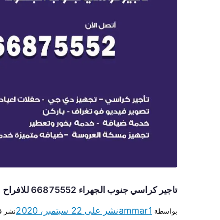
تاجير كراسي جنوب الجهراء 66875552 للافراح والحفلات وكل المناسبات
ammar1
نشر على
22 سبتمبر، 2020
بواسطة
نشر 