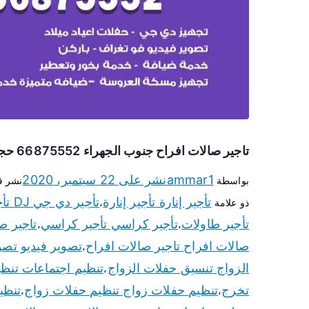
تاجير صالات افراح جنوب الجهراء 66875552 حجز قاعات لجميع المناسبات
ammar1
نشر على
22 سبتمبر، 2020
بواسطة
نشر 
تأجير إنارة تأجير إنارة
تأجير دي جي DJ تأجير دي جي DJ
ذو علامة
،
تأجير طاولات
تأجير كراسي تأجير كراسي
تاجير ص
،
،
صالات افراح تاجير صالات افراح
تصوير فيديو تصو
،
الزواج تنسيق حفلات الزواج
تنظيم اجتماعات تنظي
،
تخرج
تنظيم حفلات زواج تنظيم حفلات زواج
تنظي
،
،