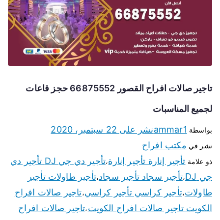
تاجير صالات افراح القصور 66875552 حجز قاعات
لجميع المناسبات
ammar1
نشر على
22 سبتمبر، 2020
بواسطة
مكتب افراح
نشر في
تأجير إنارة تأجير إنارة
تأجير دي جي DJ تأجير دي
ذو علامة
،
جي DJ
تأجير سجاد تأجير سجاد
تأجير طاولات تأجير
،
،
طاولات
تأجير كراسي تأجير كراسي
تاجير صالات افراح
،
،
الكويت تاجير صالات افراح الكويت
تاجير صالات افراح
،