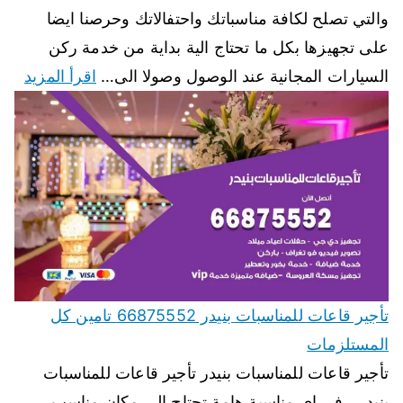
والتي تصلح لكافة مناسباتك واحتفالاتك وحرصنا ايضا
على تجهيزها بكل ما تحتاج الية بداية من خدمة ركن
السيارات المجانية عند الوصول وصولا الى…
اقرأ المزيد
تأجير قاعات للمناسبات بنيدر 66875552 تامين كل
المستلزمات
تأجير قاعات للمناسبات بنيدر تأجير قاعات للمناسبات
بنيدر ، في اي مناسبة هامة تحتاج الى مكان مناسب