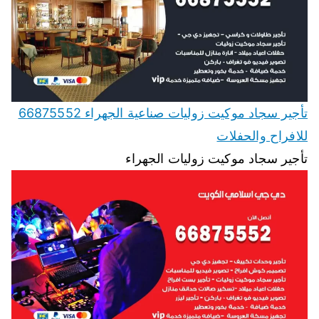
تأجير سجاد موكيت زوليات صناعية الجهراء 66875552
للافراح والحفلات
تأجير سجاد موكيت زوليات الجهراء