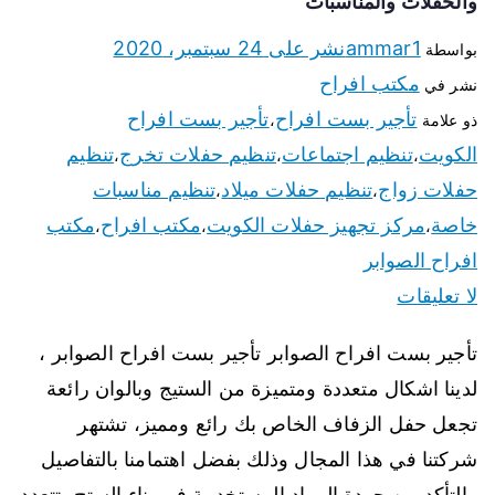
والحفلات والمناسبات
ammar1
نشر على
24 سبتمبر، 2020
بواسطة
مكتب افراح
نشر في
تأجير بست افراح
تأجير بست افراح
ذو علامة
،
الكويت
تنظيم اجتماعات
تنظيم حفلات تخرج
تنظيم
،
،
،
حفلات زواج
تنظيم حفلات ميلاد
تنظيم مناسبات
،
،
خاصة
مركز تجهيز حفلات الكويت
مكتب افراح
مكتب
،
،
،
افراح الصوابر
لا تعليقات
تأجير بست افراح الصوابر تأجير بست افراح الصوابر ،
لدينا اشكال متعددة ومتميزة من الستيج وبالوان رائعة
تجعل حفل الزفاف الخاص بك رائع ومميز، تشتهر
شركتنا في هذا المجال وذلك بفضل اهتمامنا بالتفاصيل
والتأكد من جودة المواد المستخدمة في بناء الستج، تتعدد