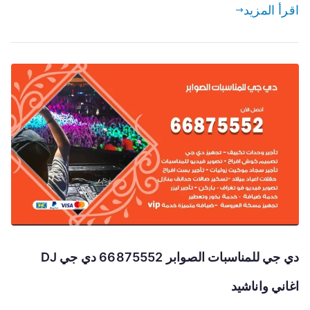
اقرأ المزيد
دي جي للمناسبات الصوابر 66875552 دي جي DJ
اغاني واناشيد