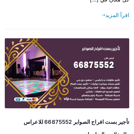
اقرأ المزيد
تأجير بست افراح الصوابر 66875552 للاعراس