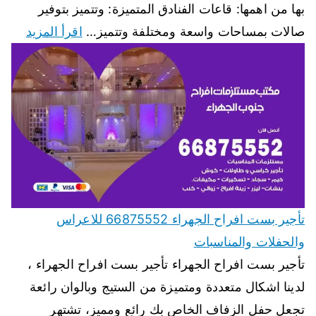
بها من اهمها: قاعات الفنادق المتميزة: وتتميز بتوفير
صالات بمساحات واسعة ومختلفة وتتميز…
اقرأ المزيد
تأجير بست افراح الجهراء 66875552 للاعراس
والحفلات والمناسبات
تأجير بست افراح الجهراء تأجير بست افراح الجهراء ،
لدينا اشكال متعددة ومتميزة من الستيج وبالوان رائعة
تجعل حفل الزفاف الخاص بك رائع ومميز، تشتهر