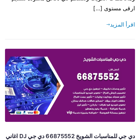
ارقى مستوى […]
اقرأ المزيد
دي جي للمناسبات الشويخ 66875552 دي جي DJ اغاني