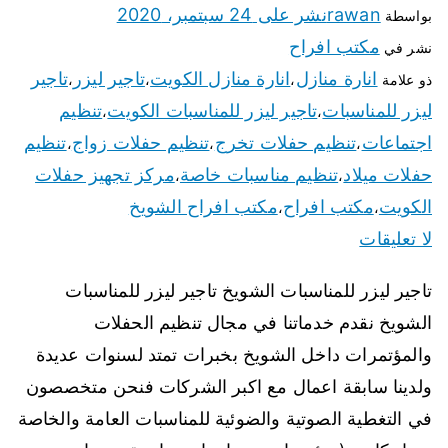
rawan
نشر على
24 سبتمبر، 2020
بواسطة
مكتب افراح
نشر في
انارة منازل
انارة منازل الكويت
تاجير ليزر
تاجير
ذو علامة
،
،
،
ليزر للمناسبات
تاجير ليزر للمناسبات الكويت
تنظيم
،
،
اجتماعات
تنظيم حفلات تخرج
تنظيم حفلات زواج
تنظيم
،
،
،
حفلات ميلاد
تنظيم مناسبات خاصة
مركز تجهيز حفلات
،
،
الكويت
مكتب افراح
مكتب افراح الشويخ
،
،
لا تعليقات
تاجير ليزر للمناسبات الشويخ تاجير ليزر للمناسبات
الشويخ نقدم خدماتنا في مجال تنظيم الحفلات
والمؤتمرات داخل الشويخ بخبرات تمتد لسنوات عديدة
ولدينا سابقة اعمال مع اكبر الشركات فنحن متخصصون
في التغطية الصوتية والضوئية للمناسبات العامة والخاصة