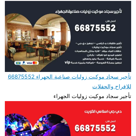
تأجير سجاد موكيت زوليات صناعية الجهراء 66875552
للافراح والحفلات
تأجير سجاد موكيت زوليات الجهراء