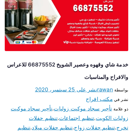
خدمة شاي وقهوه وعصير الشويخ 66875552 للاعراس
والافراح والمناسبات
rawan
نشر على
25 سبتمبر، 2020
بواسطة
مكتب افراح
نشر في
تأجير سجاد موكيت زوليات
تأجير سجاد موكيت
ذو علامة
،
زوليات الكويت
تنظيم اجتماعات
تنظيم حفلات
،
،
تخرج
تنظيم حفلات زواج
تنظيم حفلات ميلاد
تنظيم
،
،
،