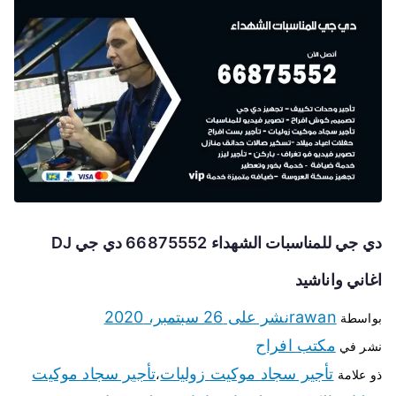
دي جي للمناسبات الشهداء 66875552 دي جي DJ
اغاني واناشيد
rawan
نشر على
26 سبتمبر، 2020
بواسطة
مكتب افراح
نشر في
تأجير سجاد موكيت زوليات
تأجير سجاد موكيت
ذو علامة
،