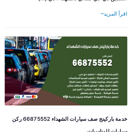
اقرأ المزيد
خدمة باركينج صف سيارات الشهداء 66875552 ركن
سيارات للمناسبات