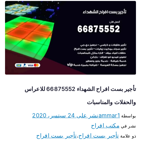
تأجير بست افراح الشهداء 66875552 للاعراس
والحفلات والمناسبات
ammar1
نشر على
24 سبتمبر، 2020
بواسطة
مكتب افراح
نشر في
تأجير بست افراح
تأجير بست افراح
ذو علامة
،