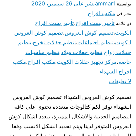
ammar1
نشر على
26 سبتمبر، 2020
بواسطة
مكتب افراح
نشر في
تأجير بست افراح
تأجير بست افراح
ذو علامة
،
الكويت
تصميم كوش العروس
تصميم كوش العروس
،
،
الكويت
تنظيم اجتماعات
تنظيم حفلات تخرج
تنظيم
،
،
،
حفلات زواج
تنظيم حفلات ميلاد
تنظيم مناسبات
،
،
خاصة
مركز تجهيز حفلات الكويت
مكتب افراح
مكتب
،
،
،
افراح الشهداء
لا تعليقات
تصميم كوش العروس الشهداء تصميم كوش العروس
الشهداء نوفر لكم كتالوجات متعددة تحتوى على كافة
التصاميم الحديثة والاشكال المميزة، تتعدد اشكال كوش
العروس المتوفر لدينا ويتم تحديد الشكل الانسب وفقا
للمساحات، ولدينا عمال محترفين لتنفيذ الكوش بسرعة