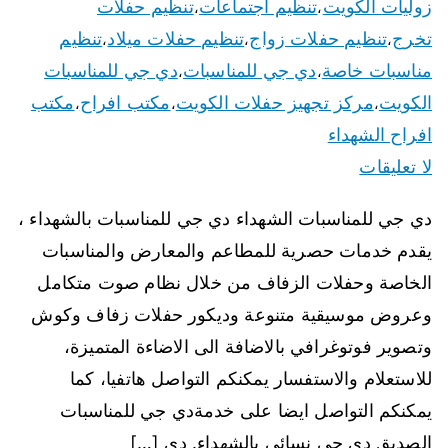
زوليات الكويت
تنظيم اجتماعات
تنظيم حفلات
،
،
تخرج
تنظيم حفلات زواج
تنظيم حفلات ميلاد
تنظيم
،
،
،
مناسبات خاصة
دي جي للمناسبات
دي جي للمناسبات
،
،
الكويت
مركز تجهيز حفلات الكويت
مكتب افراح
مكتب
،
،
،
افراح الشهداء
لا تعليقات
دي جي للمناسبات الشهداء دي جي للمناسبات بالشهداء ،
يقدم خدمات حصرية للمطاعم والمعارض والمناسبات
الخاصة وحفلات الزفاف من خلال نظام صوت متكامل
وعروض موسيقية متنوعة وديكور حفلات زفاف وكوش
وتصوير فوتوغرافي بالاضافة الى الاضاءة المتميزة،
للاستعلام والاستفسار يمكنكم التواصل هاتفيا، كما
يمكنكم التواصل ايضا على خدمةدي جي للمناسبات
الصديق دي جي نسائي بالشهداء. دي […]