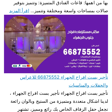
بها من اهمها: قاعات الفنادق المتميزة: وتتميز بتوفير
صالات بمساحات واسعة ومختلفة وتتميز…
اقرأ المزيد
تأجير بست افراح الجهراء 66875552 للاعراس
والحفلات والمناسبات
تأجير بست افراح الجهراء تأجير بست افراح الجهراء ،
لدينا اشكال متعددة ومتميزة من الستيج وبالوان رائعة
تجعل حفل الزفاف الخاص بك رائع ومميز، تشتهر