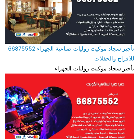
تأجير سجاد موكيت زوليات صناعية الجهراء 66875552
للافراح والحفلات
تأجير سجاد موكيت زوليات الجهراء