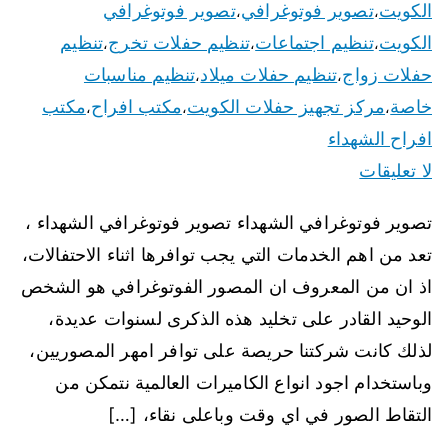
الكويت
تصوير فوتوغرافي
تصوير فوتوغرافي
،
،
الكويت
تنظيم اجتماعات
تنظيم حفلات تخرج
تنظيم
،
،
،
حفلات زواج
تنظيم حفلات ميلاد
تنظيم مناسبات
،
،
خاصة
مركز تجهيز حفلات الكويت
مكتب افراح
مكتب
،
،
،
افراح الشهداء
لا تعليقات
تصوير فوتوغرافي الشهداء تصوير فوتوغرافي الشهداء ،
تعد من اهم الخدمات التي يجب توافرها اثناء الاحتفالات،
اذ ان من المعروف ان المصور الفوتوغرافي هو الشخص
الوحيد القادر على تخليد هذه الذكرى لسنوات عديدة،
لذلك كانت شركتنا حريصة على توافر امهر المصوريين،
وباستخدام اجود انواع الكاميرات العالمية نتمكن من
التقاط الصور في اي وقت وباعلى نقاء، […]