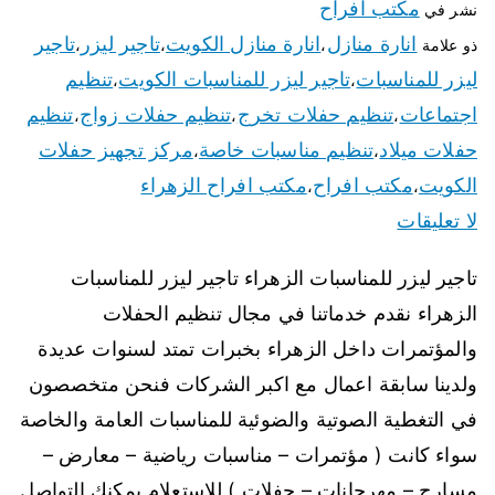
مكتب افراح
نشر في
انارة منازل
انارة منازل الكويت
تاجير ليزر
تاجير
ذو علامة
،
،
،
ليزر للمناسبات
تاجير ليزر للمناسبات الكويت
تنظيم
،
،
اجتماعات
تنظيم حفلات تخرج
تنظيم حفلات زواج
تنظيم
،
،
،
حفلات ميلاد
تنظيم مناسبات خاصة
مركز تجهيز حفلات
،
،
الكويت
مكتب افراح
مكتب افراح الزهراء
،
،
لا تعليقات
تاجير ليزر للمناسبات الزهراء تاجير ليزر للمناسبات
الزهراء نقدم خدماتنا في مجال تنظيم الحفلات
والمؤتمرات داخل الزهراء بخبرات تمتد لسنوات عديدة
ولدينا سابقة اعمال مع اكبر الشركات فنحن متخصصون
في التغطية الصوتية والضوئية للمناسبات العامة والخاصة
سواء كانت ( مؤتمرات – مناسبات رياضية – معارض –
مسارح – مهرجانات – حفلات ) للاستعلام يمكنك التواصل