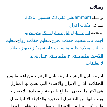
وصالات
ammar1
نشر على
23 سبتمبر، 2020
بواسطة
مكتب افراح
نشر في
انارة منازل
انارة منازل الكويت
تنظيم
ذو علامة
،
،
اجتماعات
تنظيم حفلات تخرج
تنظيم حفلات زواج
تنظيم
،
،
،
حفلات ميلاد
تنظيم مناسبات خاصة
مركز تجهيز حفلات
،
،
الكويت
مكتب افراح
مكتب افراح الزهراء
،
،
لا تعليقات
انارة منازل الزهراء انارة منازل الزهراء من اهم ما يميز
الحفلات، اذ ان الالوان والاضاءة التي تضئ بها المنازل
هي اكثر ما يعطي انطباع بالفرحة و سعادة بالاحتفال،
ورغم انها من التفاصيل الصغيرة والدقيقة الا انها تمثل
فارق كبير جدا في الاحتفال وتعطي بريق خاص للحفل،