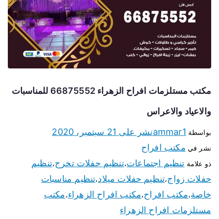
مكتب مستلزمات افراح الزهراء 66875552 للمناسبات
والاعياد والاعراس
ammar1
نشر على
21 سبتمبر، 2020
بواسطة
مكتب افراح
نشر في
تنظيم اجتماعات
تنظيم حفلات تخرج
تنظيم
ذو علامة
،
،
حفلات زواج
تنظيم حفلات ميلاد
تنظيم مناسبات
،
،
خاصة
مكتب افراح
مكتب افراح الزهراء
مكتب
،
،
،
مستلزمات افراح الزهراء