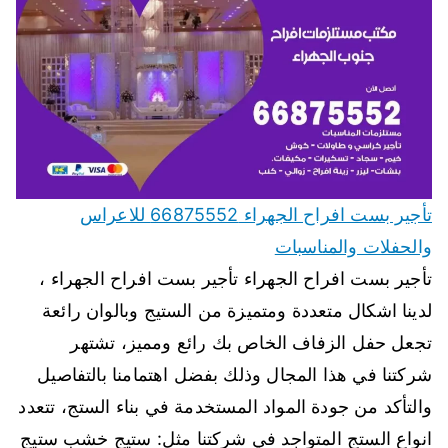
تأجير بست افراح الجهراء 66875552 للاعراس
والحفلات والمناسبات
تأجير بست افراح الجهراء تأجير بست افراح الجهراء ،
لدينا اشكال متعددة ومتميزة من الستيج وبالوان رائعة
تجعل حفل الزفاف الخاص بك رائع ومميز، تشتهر
شركتنا في هذا المجال وذلك بفضل اهتمامنا بالتفاصيل
والتأكد من جودة المواد المستخدمة في بناء الستج، تتعدد
انواع الستج المتواجد في شركتنا مثل: ستيج خشب ستيج