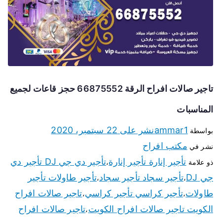
تاجير صالات افراح الرقة 66875552 حجز قاعات لجميع
المناسبات
ammar1
نشر على
22 سبتمبر، 2020
بواسطة
مكتب افراح
نشر في
تأجير إنارة تأجير إنارة
تأجير دي جي DJ تأجير دي
ذو علامة
،
جي DJ
تأجير سجاد تأجير سجاد
تأجير طاولات تأجير
،
،
طاولات
تأجير كراسي تأجير كراسي
تاجير صالات افراح
،
،
الكويت تاجير صالات افراح الكويت
تاجير صالات افراح
،