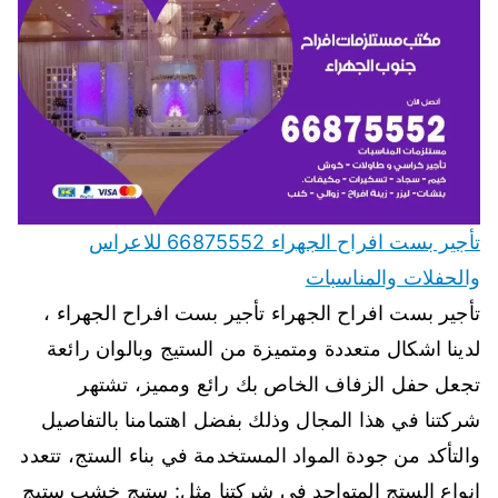
تأجير بست افراح الجهراء 66875552 للاعراس
والحفلات والمناسبات
تأجير بست افراح الجهراء تأجير بست افراح الجهراء ،
لدينا اشكال متعددة ومتميزة من الستيج وبالوان رائعة
تجعل حفل الزفاف الخاص بك رائع ومميز، تشتهر
شركتنا في هذا المجال وذلك بفضل اهتمامنا بالتفاصيل
والتأكد من جودة المواد المستخدمة في بناء الستج، تتعدد
انواع الستج المتواجد في شركتنا مثل: ستيج خشب ستيج