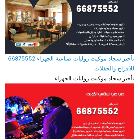
تأجير سجاد موكيت زوليات صناعية الجهراء 66875552
للافراح والحفلات
تأجير سجاد موكيت زوليات الجهراء