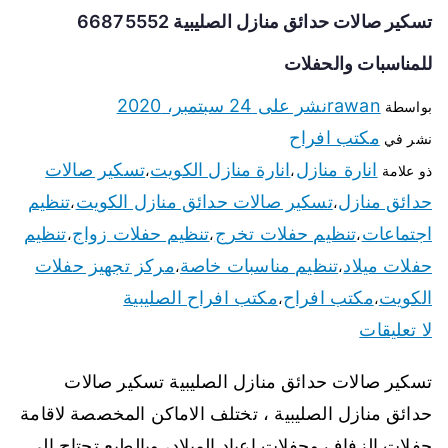
تسكير صالات حدائق منازل الصليبية 66875552
للمناسبات والحفلات
rawan
نشر على
24 سبتمبر، 2020
بواسطة
مكتب افراح
نشر في
انارة منازل
انارة منازل الكويت
تسكير صالات
ذو علامة
،
،
حدائق منازل
تسكير صالات حدائق منازل الكويت
تنظيم
،
،
اجتماعات
تنظيم حفلات تخرج
تنظيم حفلات زواج
تنظيم
،
،
،
حفلات ميلاد
تنظيم مناسبات خاصة
مركز تجهيز حفلات
،
،
الكويت
مكتب افراح
مكتب افراح الصليبية
،
،
لا تعليقات
تسكير صالات حدائق منازل الصليبية تسكير صالات
حدائق منازل الصليبية ، تختلف الاماكن المخصصة لاقامة
حفلات الزفاف وحفلات اعياد الميلاد، وبالطبع تحتاج الى