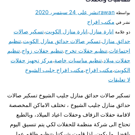
rawan
نشر على
24 سبتمبر، 2020
بواسطة
مكتب افراح
نشر في
انارة منازل
انارة منازل الكويت
تسكير صالات
ذو علامة
،
،
حدائق منازل
تسكير صالات حدائق منازل الكويت
تنظيم
،
،
اجتماعات
تنظيم حفلات تخرج
تنظيم حفلات زواج
تنظيم
،
،
،
حفلات ميلاد
تنظيم مناسبات خاصة
مركز تجهيز حفلات
،
،
الكويت
مكتب افراح
مكتب افراح جليب الشيوخ
،
،
لا تعليقات
تسكير صالات حدائق منازل جليب الشيوخ تسكير صالات
حدائق منازل جليب الشيوخ ، تختلف الاماكن المخصصة
لاقامة حفلات الزفاف وحفلات اعياد الميلاد، وبالطبع
تحتاج الى شركة منظمة للحفلات لكي يتم تنسيق اليوم
بافضل ما يكون، لذا قامت شركتنا بتنظيم طاقم عمل