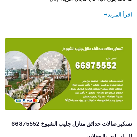
اقرأ المزيد
تسكير صالات حدائق منازل جليب الشيوخ 66875552
للمناسبات والحفلات