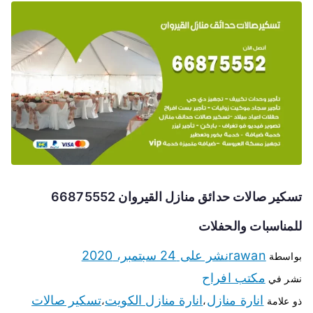
تسكير صالات حدائق منازل القيروان 66875552
للمناسبات والحفلات
rawan
نشر على
24 سبتمبر، 2020
بواسطة
مكتب افراح
نشر في
انارة منازل
انارة منازل الكويت
تسكير صالات
ذو علامة
،
،