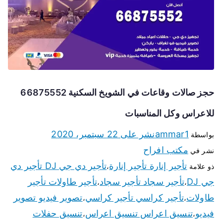
حجز صالات وقاعات في الشويخ السكنية 66875552
للاعراس وكل المناسبات
ammar1
نشر على
22 سبتمبر، 2020
بواسطة
مكتب افراح
نشر في
تأجير إنارة تأجير إنارة
تأجير دي جي DJ تأجير دي
ذو علامة
،
جي DJ
تأجير سجاد تأجير سجاد
تأجير طاولات تأجير
،
،
طاولات
تأجير كراسي تأجير كراسي
تصوير فيديو تصوير
،
،
فيديو
تنسيق اعراس تنسيق اعراس
تنسيق حفلات
،
،