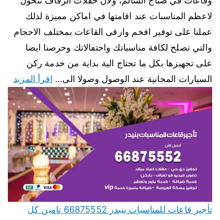
وقاعات في صباح السالم، ولان حفلات الزفاف تتحول
لاعظم المناسبات عند اقامتها في اماكن مميزة لذلك
عملنا على توفير افخم وارقى القاعات بمختلف الاحجام
والتي تصلح لكافة مناسباتك واحتفالاتك وحرصنا ايضا
على تجهيزها بكل ما تحتاج الية بداية من خدمة ركن
السيارات المجانية عند الوصول وصولا الى…
اقرأ المزيد
تأجير قاعات للمناسبات بنيدر 66875552 تامين كل