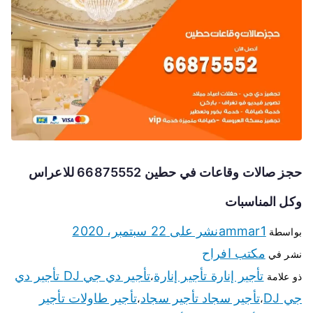
حجز صالات وقاعات في حطين 66875552 للاعراس
وكل المناسبات
ammar1
نشر على
22 سبتمبر، 2020
بواسطة
مكتب افراح
نشر في
تأجير إنارة تأجير إنارة
تأجير دي جي DJ تأجير دي
ذو علامة
،
جي DJ
تأجير سجاد تأجير سجاد
تأجير طاولات تأجير
،
،