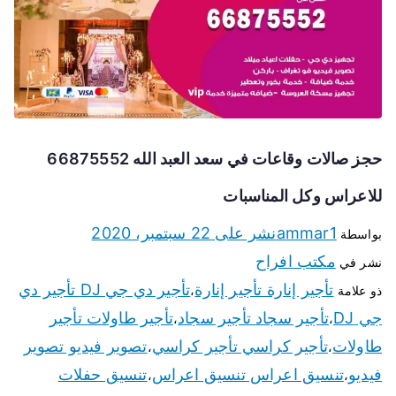
حجز صالات وقاعات في سعد العبد الله 66875552
للاعراس وكل المناسبات
ammar1
نشر على
22 سبتمبر، 2020
بواسطة
مكتب افراح
نشر في
تأجير إنارة تأجير إنارة
تأجير دي جي DJ تأجير دي
ذو علامة
،
جي DJ
تأجير سجاد تأجير سجاد
تأجير طاولات تأجير
،
،
طاولات
تأجير كراسي تأجير كراسي
تصوير فيديو تصوير
،
،
فيديو
تنسيق اعراس تنسيق اعراس
تنسيق حفلات
،
،