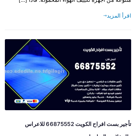
اقرأ المزيد
تأجير بست افراح الكويت 66875552 للاعراس