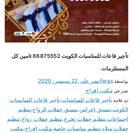
تأجير قاعات للمناسبات الكويت 66875552 تامين كل
المستلزمات
feras
نشر على
22 سبتمبر، 2020
بواسطة
مكتب افراح
نشر في
تأجير قاعات للمناسبات
تأجير قاعات للمناسبات
ذو علامة
،
الكويت
تنسيق اعراس
تنسيق حفلات الزواج
تنظيم
،
،
،
اجتماعات
تنظيم حفلات تخرج
تنظيم حفلات زواج
تنظيم
،
،
،
حفلات ميلاد
تنظيم مناسبات خاصة
مكتب افراح
مكتب
،
،
،