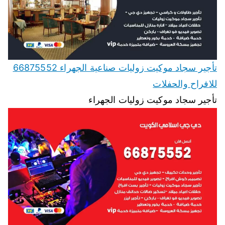
تأجير سجاد موكيت زوليات صناعية الجهراء 66875552
للافراح والحفلات
تأجير سجاد موكيت زوليات الجهراء