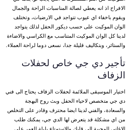
الافراح اذ انه يعطي لصالة المناسبات الراحة والجمال
ويقوم باخفاء اي عيوب تتواجد في الارضيات، وتختلف
الوان الموكيت على حسب ديكور الحفل لذلك يتواجد
لدينا كل الوان الموكيت المتناسب مع الكراسي والاضاءة
والستائر، وبتكاليف قليلة جدا، نسعى دوما لراحة العملاء.
تأجير دي جي خاص لحفلات
الزفاف
اختيار الموسيقى الملائمة لحفلات الزفاف يحتاج الى فني
دي جي متخصص لاحياء الحفل وبث روح البهجة
والسعادة، والفني لدينا ايضا محترف وقادر على التخلص
من اي مشكلة قد يتعرض لها الدي جي، يمكنك طلب
الاغاني المحببة الى قلبك والاستمتاع بليلة العمر على