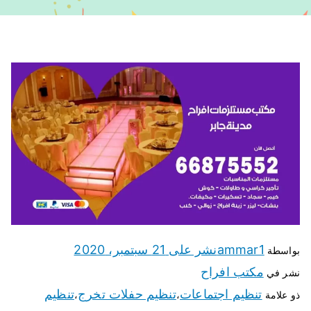
ammar1
نشر على
21 سبتمبر، 2020
بواسطة
مكتب افراح
نشر في
تنظيم اجتماعات
تنظيم حفلات تخرج
تنظيم
ذو علامة
،
،