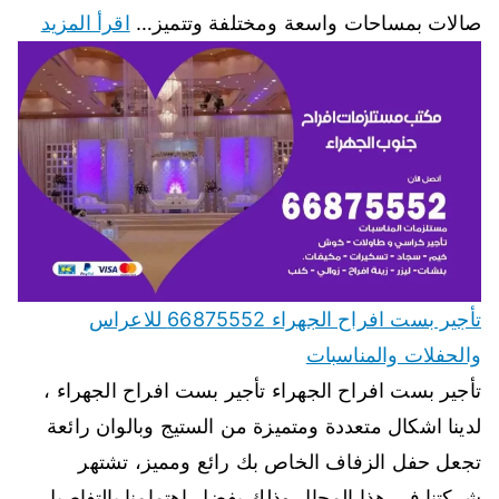
صالات بمساحات واسعة ومختلفة وتتميز…
اقرأ المزيد
تأجير بست افراح الجهراء 66875552 للاعراس
والحفلات والمناسبات
تأجير بست افراح الجهراء تأجير بست افراح الجهراء ،
لدينا اشكال متعددة ومتميزة من الستيج وبالوان رائعة
تجعل حفل الزفاف الخاص بك رائع ومميز، تشتهر
شركتنا في هذا المجال وذلك بفضل اهتمامنا بالتفاصيل