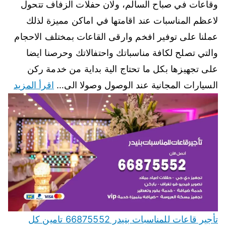
وقاعات في صباح السالم، ولان حفلات الزفاف تتحول
لاعظم المناسبات عند اقامتها في اماكن مميزة لذلك
عملنا على توفير افخم وارقى القاعات بمختلف الاحجام
والتي تصلح لكافة مناسباتك واحتفالاتك وحرصنا ايضا
على تجهيزها بكل ما تحتاج الية بداية من خدمة ركن
السيارات المجانية عند الوصول وصولا الى…
اقرأ المزيد
تأجير قاعات للمناسبات بنيدر 66875552 تامين كل