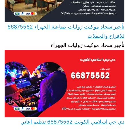
تأجير سجاد موكيت زوليات صناعية الجهراء 66875552
للافراح والحفلات
تأجير سجاد موكيت زوليات الجهراء
دي جي اسلامي الكويت 66875552 تنظيم اغاني