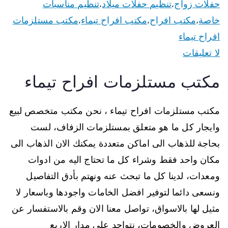
حفلات زواج
تنظيم حفلات ميلاد
تنظيم مناسبات
،
،
خاصة
مكتب افراح
مكتب افراح تيماء
مكتب مستلزمات
،
،
،
افراح تيماء
لا تعليقات
مكتب مستلزمات افراح تيماء
مكتب مستلزمات افراح تيماء ، نحن مكتب متخصص لبيع
وايجار كل ما هو متعلق بمستلزمات الزفاف، لست
بحاجة للذهاب الى اماكن متعددة يمكنك الان الذهاب الى
مكان واحد فقط وشراء كل ما تحتاج اليه من ادوات
ومعدات، لدينا كل ما تبحث عنه ونهتم بأدق التفاصيل
ونسعى دائما لتوفير افضل الخامات واجودها وباسعار لا
مثيل لها بالاسواق، تواصل معنا الان وقم بالاستفسار عن
العروض والخصومات، نتواجد على مدار الاربع