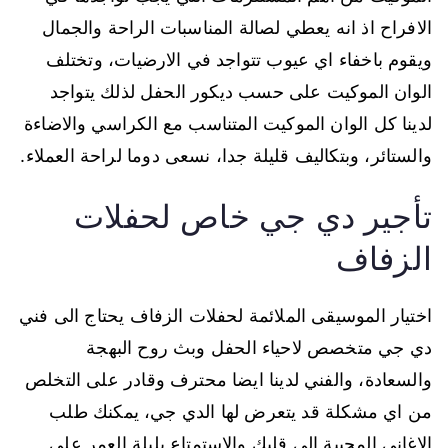
الافراح اذ انه يعطي لصالة المناسبات الراحة والجمال
ويقوم باخفاء اي عيوب تتواجد في الارضيات، وتختلف
الوان الموكيت على حسب ديكور الحفل لذلك يتواجد
لدينا كل الوان الموكيت المتناسب مع الكراسي والاضاءة
والستائر، وبتكاليف قليلة جدا، نسعى دوما لراحة العملاء.
تأجير دي جي خاص لحفلات
الزفاف
اختيار الموسيقى الملائمة لحفلات الزفاف يحتاج الى فني
دي جي متخصص لاحياء الحفل وبث روح البهجة
والسعادة، والفني لدينا ايضا محترف وقادر على التخلص
من اي مشكلة قد يتعرض لها الدي جي، يمكنك طلب
الاغاني المحببة الى قلبك والاستمتاع بليلة العمر على