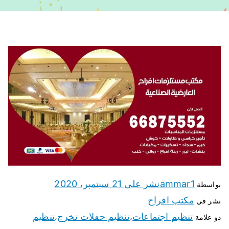
ammar1
نشر على
21 سبتمبر، 2020
بواسطة
مكتب افراح
نشر في
تنظيم اجتماعات
تنظيم حفلات تخرج
تنظيم
ذو علامة
،
،