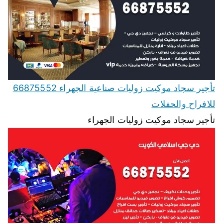
تأجير سجاد موكيت زوليات صناعية الجهراء 66875552
للافراح والحفلات
تأجير سجاد موكيت زوليات الجهراء