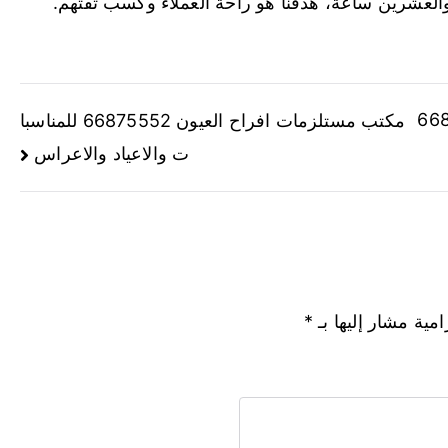
والعشرين ساعة، هدفنا هو راحة العملاء وكسب ثقتهم.
جهراء 66875552
مكتب مستلزمات افراح العيون 66875552 للمناسبا
ت والاعياد والاعراس
امية مشار إليها بـ
*