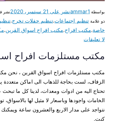
ammar1
نشر على
21 سبتمبر، 2020
بواسطة
نشر ف
تنظيم اجتماعات
تنظيم حفلات تخرج
تنظيم
ذو علامة
،
،
خاصة
مكتب افراح
مكتب افراح اسواق القرين
مك
،
،
،
لا تعليقات
مكتب مستلزمات افراح اسو
مكتب مستلزمات افراح اسواق القرين ، نحن مكت
الزفاف، لست بحاجة للذهاب الى اماكن متعددة ي
تحتاج اليه من ادوات ومعدات، لدينا كل ما تبحث ع
الخامات واجودها وباسعار لا مثيل لها بالاسواق،
نتواجد على مدار الاربع والعشرون ساعة ويمكنك 
كنت.