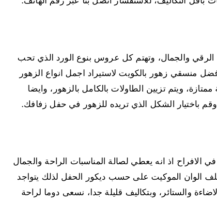
ت باقل التكاليف، للاستفسار اتصل بنا عبر رقم الهاتف.
 الرقي والجمال، وتهتم كل عروس بنوع الورد الذي تحب
 افضل منسقي زهور بالكويت لاستيراد اجمل انواع الزهور
 ممتازة، ويتم تزيين الطاولات بالكامل بالزهور، وايضا
وقم باختيار الشكل الذي تريده للزهور في حفل زفافك.
 الافراح اذ انه يعطي لصالة المناسبات الراحة والجمال
تلف الوان الموكيت على حسب ديكور الحفل لذلك يتواجد
اضاءة والستائر، وبتكاليف قليلة جدا، نسعى دوما لراحة