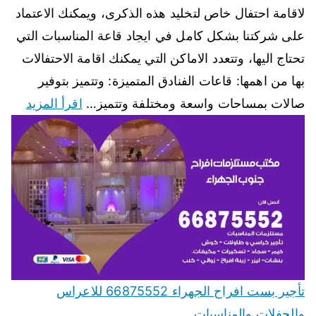
لاقامة احتفال خاص لتخليد هذه الذكرى، ويمكنك الاعتماد
على شركتنا بشكل كامل في ايجاد قاعة المناسبات التي
تحتاج اليها، وتتعدد الاماكن التي يمكنك اقامة الاحتفالات
بها من اهمها: قاعات الفنادق المتميزة: وتتميز بتوفير
صالات بمساحات واسعة ومختلفة وتتميز…
اقرأ المزيد
تأجير بست افراح الجهراء 66875552 للاعراس
والحفلات والمناسبات