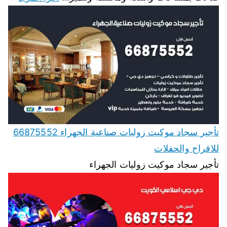
تأجير سجاد موكيت زوليات صناعية الجهراء 66875552
للافراح والحفلات
تأجير سجاد موكيت زوليات الجهراء