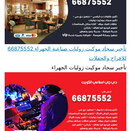
تأجير سجاد موكيت زوليات صناعية الجهراء 66875552
للافراح والحفلات
تأجير سجاد موكيت زوليات الجهراء