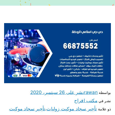
rawan
نشر على
26 سبتمبر، 2020
بواسطة
مكتب افراح
نشر في
تأجير سجاد موكيت زوليات
تأجير سجاد موكيت
ذو علامة
،