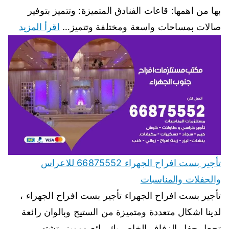
بها من اهمها: قاعات الفنادق المتميزة: وتتميز بتوفير
صالات بمساحات واسعة ومختلفة وتتميز…
اقرأ المزيد
تأجير بست افراح الجهراء 66875552 للاعراس
والحفلات والمناسبات
تأجير بست افراح الجهراء تأجير بست افراح الجهراء ،
لدينا اشكال متعددة ومتميزة من الستيج وبالوان رائعة
تجعل حفل الزفاف الخاص بك رائع ومميز، تشتهر