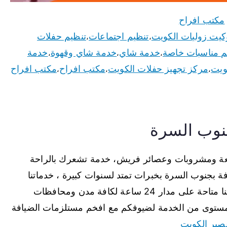
مكتب افراح
كيت زوليات الكويت
تنظيم اجتماعات
تنظيم حفلات
،
،
م مناسبات خاصة
خدمة شاي
خدمة شاي وقهوة
خدمة
،
،
،
ويت
مركز تجهيز حفلات الكويت
مكتب افراح
مكتب افراح
،
،
،
نوب السرة
عة ومشروبات وعصائر فريش، خدمة تشعرك بالراحة
بجنوب السرة بخبرات تمتد لسنوات كبيرة ، خدماتنا
متاحة للاستقبالات والحفلات بكافة انواعها ، خدماتنا متاحة على مدار 24 ساعة لكافة مدن ومحافظات
مستوى من الخدمة لضيوفكم مع افخم مستلزمات الضيافة
صير الكويت