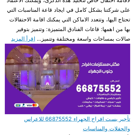
لاقامة احتفال خاص لتخليد هذه الذكرى، ويمكنك الاعتماد
على شركتنا بشكل كامل في ايجاد قاعة المناسبات التي
تحتاج اليها، وتتعدد الاماكن التي يمكنك اقامة الاحتفالات
بها من اهمها: قاعات الفنادق المتميزة: وتتميز بتوفير
صالات بمساحات واسعة ومختلفة وتتميز…
اقرأ المزيد
تأجير بست افراح الجهراء 66875552 للاعراس
والحفلات والمناسبات