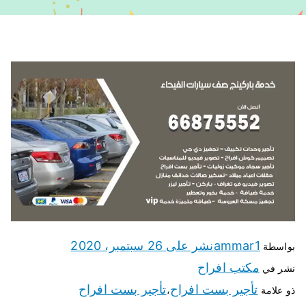
ammar1
نشر على
26 سبتمبر، 2020
بواسطة
مكتب افراح
نشر في
تأجير بست افراح
تأجير بست افراح
ذو علامة
،