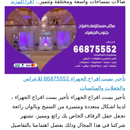
صالات بمساحات واسعة ومختلفة وتتميز…
اقرأ المزيد
تأجير بست افراح الجهراء 66875552 للاعراس
والحفلات والمناسبات
تأجير بست افراح الجهراء تأجير بست افراح الجهراء ،
لدينا اشكال متعددة ومتميزة من الستيج وبالوان رائعة
تجعل حفل الزفاف الخاص بك رائع ومميز، تشتهر
شركتنا في هذا المجال وذلك بفضل اهتمامنا بالتفاصيل