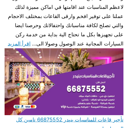
لاعظم المناسبات عند اقامتها في اماكن مميزة لذلك
عملنا على توفير افخم وارقى القاعات بمختلف الاحجام
والتي تصلح لكافة مناسباتك واحتفالاتك وحرصنا ايضا
على تجهيزها بكل ما تحتاج الية بداية من خدمة ركن
السيارات المجانية عند الوصول وصولا الى…
اقرأ المزيد
تأجير قاعات للمناسبات بنيدر 66875552 تامين كل