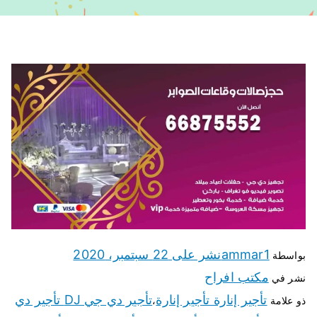
ammar1
نشر على
22 سبتمبر، 2020
بواسطة
مكتب افراح
نشر في
تأجير إنارة تأجير إنارة
تأجير دي جي DJ تأجير دي
ذو علامة
،