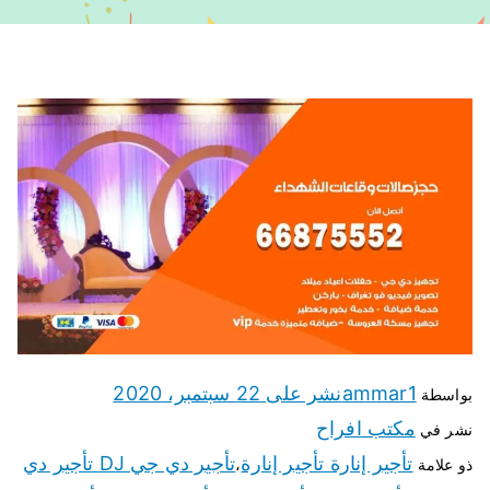
ammar1
نشر على
22 سبتمبر، 2020
بواسطة
مكتب افراح
نشر في
تأجير إنارة تأجير إنارة
تأجير دي جي DJ تأجير دي
ذو علامة
،