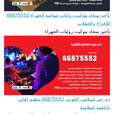
تأجير سجاد موكيت زوليات صناعية الجهراء 66875552
للافراح والحفلات
تأجير سجاد موكيت زوليات الجهراء
دي جي اسلامي الكويت 66875552 تنظيم اغاني
واناشيد اسلامية