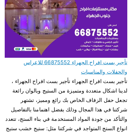
تأجير بست افراح الجهراء 66875552 للاعراس
والحفلات والمناسبات
تأجير بست افراح الجهراء تأجير بست افراح الجهراء ،
لدينا اشكال متعددة ومتميزة من الستيج وبالوان رائعة
تجعل حفل الزفاف الخاص بك رائع ومميز، تشتهر
شركتنا في هذا المجال وذلك بفضل اهتمامنا بالتفاصيل
والتأكد من جودة المواد المستخدمة في بناء الستج، تتعدد
انواع الستج المتواجد في شركتنا مثل: ستيج خشب ستيج