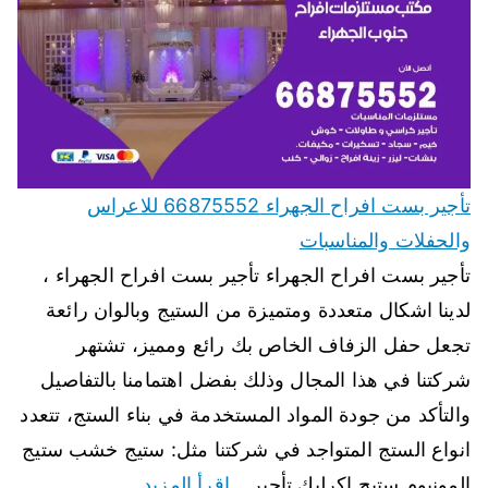
تأجير بست افراح الجهراء 66875552 للاعراس
والحفلات والمناسبات
تأجير بست افراح الجهراء تأجير بست افراح الجهراء ،
لدينا اشكال متعددة ومتميزة من الستيج وبالوان رائعة
تجعل حفل الزفاف الخاص بك رائع ومميز، تشتهر
شركتنا في هذا المجال وذلك بفضل اهتمامنا بالتفاصيل
والتأكد من جودة المواد المستخدمة في بناء الستج، تتعدد
انواع الستج المتواجد في شركتنا مثل: ستيج خشب ستيج
المونيوم ستيج اكرليك تأجير…
اقرأ المزيد