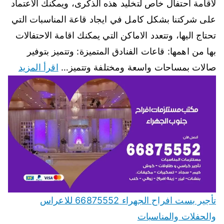
لاقامة احتفال خاص لتخليد هذه الذكرى، ويمكنك الاعتماد
على شركتنا بشكل كامل في ايجاد قاعة المناسبات التي
تحتاج اليها، وتتعدد الاماكن التي يمكنك اقامة الاحتفالات
بها من اهمها: قاعات الفنادق المتميزة: وتتميز بتوفير
صالات بمساحات واسعة ومختلفة وتتميز…
اقرأ المزيد
تأجير بست افراح الجهراء 66875552 للاعراس
والحفلات والمناسبات