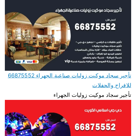
تأجير سجاد موكيت زوليات صناعية الجهراء 66875552
للافراح والحفلات
تأجير سجاد موكيت زوليات الجهراء