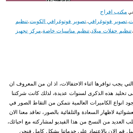
مكتب افراح
في
ت
تصوير فوتوغرافي
تصوير فوتوغرافي الكويت
تنظيم
،
،
،
تنظيم حفلات ميلاد
تنظيم مناسبات خاصة
مركز تجهيز
،
،
ي يجب توافرها اثناء الاحتفالات، اذ ان من المعروف ان
ى تخليد هذه الذكرى لسنوات عديدة، لذلك كانت شركتنا
د انواع الكاميرات العالمية نتمكن من التقاط الصور في
وائية لاظهار السعادة والتلقائية بالصور، تعاقد معنا الان
العديد من النسخ من هذا الفيديو لمشاركته مع احبائك،
ل قم الان بالاعتماد على خدماتنا بشكل كامل فنحن