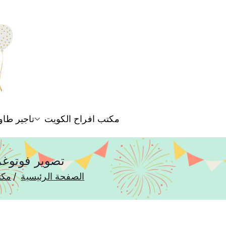
مكتب افراح الكويت
تاجير طاو
تصوير فوتوغرافي سلوى 66875552 
الصفحة الرئيسية
مكت