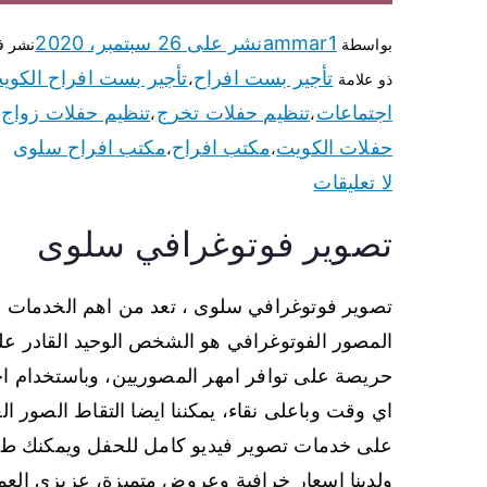
ammar1
نشر على
26 سبتمبر، 2020
بواسطة
نشر 
تأجير بست افراح
تأجير بست افراح الكوي
ذو علامة
،
اجتماعات
تنظيم حفلات تخرج
تنظيم حفلات زواج
،
،
،
حفلات الكويت
مكتب افراح
مكتب افراح سلوى
،
،
لا تعليقات
تصوير فوتوغرافي سلوى
تصوير فوتوغرافي سلوى ، تعد من اهم الخدمات الت
المصور الفوتوغرافي هو الشخص الوحيد القادر عل
حريصة على توافر امهر المصوريين، وباستخدام اجو
اي وقت وباعلى نقاء، يمكننا ايضا التقاط الصور العش
على خدمات تصوير فيديو كامل للحفل ويمكنك طلب 
ولدينا اسعار خرافية وعروض متميزة، عزيزي العمي