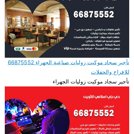
تأجير سجاد موكيت زوليات صناعية الجهراء 66875552
للافراح والحفلات
تأجير سجاد موكيت زوليات الجهراء