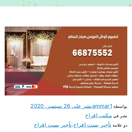
ammar1
نشر على
26 سبتمبر، 2020
بواسطة
مكتب افراح
نشر في
تأجير بست افراح
تأجير بست افراح
ذو علامة
،