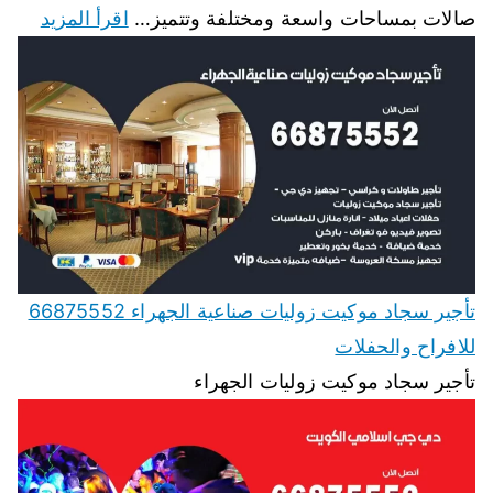
صالات بمساحات واسعة ومختلفة وتتميز…
اقرأ المزيد
تأجير سجاد موكيت زوليات صناعية الجهراء 66875552
للافراح والحفلات
تأجير سجاد موكيت زوليات الجهراء