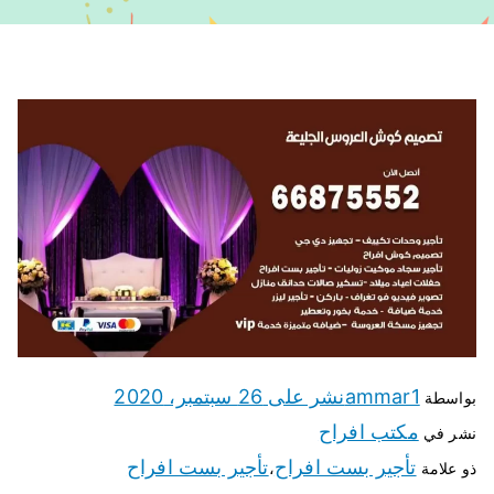
ammar1
نشر على
26 سبتمبر، 2020
بواسطة
مكتب افراح
نشر في
تأجير بست افراح
تأجير بست افراح
ذو علامة
،