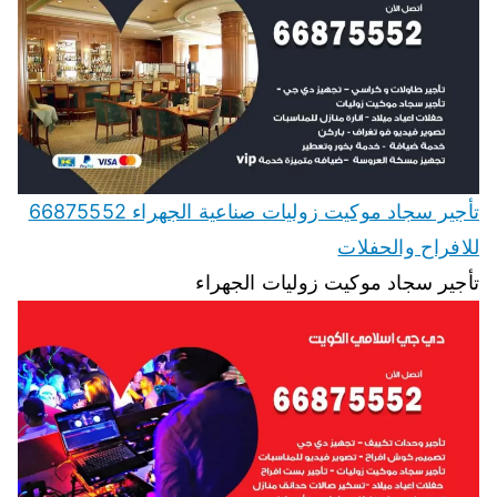
تأجير سجاد موكيت زوليات صناعية الجهراء 66875552
للافراح والحفلات
تأجير سجاد موكيت زوليات الجهراء