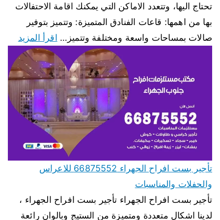
تحتاج اليها، وتتعدد الاماكن التي يمكنك اقامة الاحتفالات
بها من اهمها: قاعات الفنادق المتميزة: وتتميز بتوفير
صالات بمساحات واسعة ومختلفة وتتميز…
اقرأ المزيد
تأجير بست افراح الجهراء 66875552 للاعراس
والحفلات والمناسبات
تأجير بست افراح الجهراء تأجير بست افراح الجهراء ،
لدينا اشكال متعددة ومتميزة من الستيج وبالوان رائعة