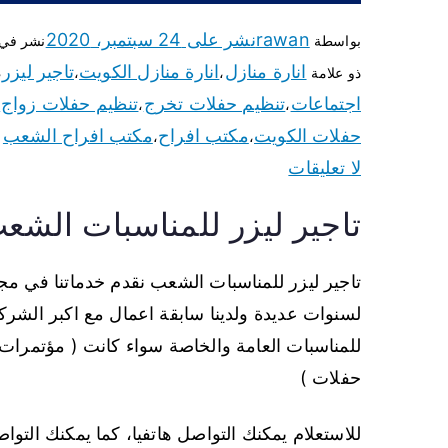
rawan
نشر على
24 سبتمبر، 2020
بواسطة
نشر في
انارة منازل
انارة منازل الكويت
تاجير ليزر
ذو علامة
،
،
،
اجتماعات
تنظيم حفلات تخرج
تنظيم حفلات زواج
،
،
،
حفلات الكويت
مكتب افراح
مكتب افراح الشعب
،
،
لا تعليقات
تاجير ليزر للمناسبات الشع
تاجير ليزر للمناسبات الشعب نقدم خدماتنا في م
لسنوات عديدة ولدينا سابقة اعمال مع اكبر الش
للمناسبات العامة والخاصة سواء كانت ( مؤتمرات
حفلات )
للاستعلام يمكنك التواصل هاتفيا، كما يمكنك التو