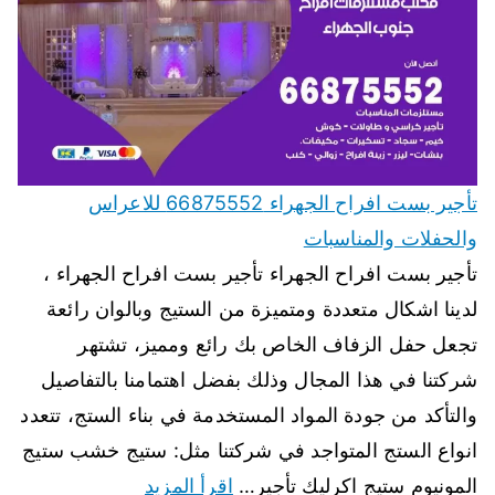
تأجير بست افراح الجهراء 66875552 للاعراس
والحفلات والمناسبات
تأجير بست افراح الجهراء تأجير بست افراح الجهراء ،
لدينا اشكال متعددة ومتميزة من الستيج وبالوان رائعة
تجعل حفل الزفاف الخاص بك رائع ومميز، تشتهر
شركتنا في هذا المجال وذلك بفضل اهتمامنا بالتفاصيل
والتأكد من جودة المواد المستخدمة في بناء الستج، تتعدد
انواع الستج المتواجد في شركتنا مثل: ستيج خشب ستيج
المونيوم ستيج اكرليك تأجير…
اقرأ المزيد