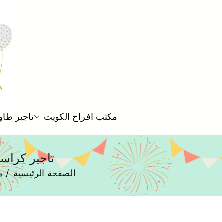
مكتب افراح الكويت
تاجير طاو
تاجير كراسي الكويت 66875552 لل
الصفحة الرئيسية
م