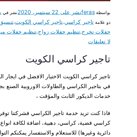
feras
نشر على
22 سبتمبر، 2020
م
بواسطة
نشر في
تاجير كراسي
تاجير كراسي الكويت
تنسيق
ذو علامة
،
،
حفلات تخرج
تنظيم حفلات زواج
تنظيم حفلات ميل
،
،
لا تعليقات
تاجير كراسي الكويت
تاجير كراسي الكويت الاختيار الافضل في ايجار ا
في بتاجير الكراسي والطاولات الاوروبية الصنع بج
خدمات الديكور الثابت والمؤقت ،
فاذا كنت تريد خدمة تاجير الكراسي فشركتنا توف
كراسي فضية، كراسي، دهبية، اضافة لكافة انواع
دائرية وغيرها) للاستعلام والاستفسار يمكنكم التو