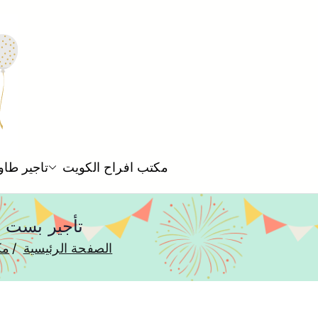
مكتب افراح الكويت
تاجير طاو
تأجير بست افراح القرين 75552
الصفحة الرئيسية
مك