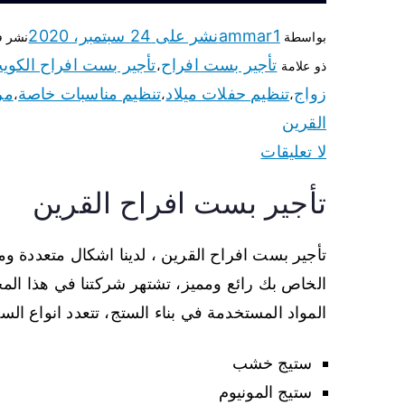
ammar1
نشر على
24 سبتمبر، 2020
بواسطة
نشر 
تأجير بست افراح
تأجير بست افراح الكوي
ذو علامة
،
زواج
تنظيم حفلات ميلاد
تنظيم مناسبات خاصة
مر
،
،
،
القرين
لا تعليقات
تأجير بست افراح القرين
تأجير بست افراح القرين ، لدينا اشكال متعددة و
الخاص بك رائع ومميز، تشتهر شركتنا في هذا المج
المواد المستخدمة في بناء الستج، تتعدد انواع الس
ستيج خشب
ستيج المونيوم