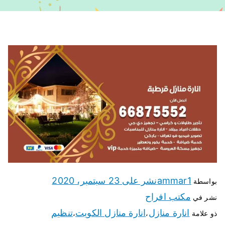
ammar1
نشر على
23 سبتمبر، 2020
بواسطة
مكتب افراح
نشر في
انارة منازل
انارة منازل الكويت
تنظيم
ذو علامة
،
،